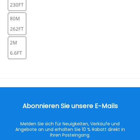
230FT
80M
262FT
2M
6.6FT
Abonnieren Sie unsere E-Mails
Melden Sie sich für Neuigkeiten, Verkäufe und
Angebote an und erhalten Sie 10 % Rabatt direkt in
Ihren Posteingang.