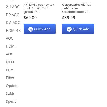
4K HDMI Gepanzertes
Gepanzertes 8K HDMI-
E
2.1 AOC
HDMI 2.0 AOC Voll
zertifiziertes
geschirmt
Glasfaserkabel 2.1
DP AOC
:
Normaler
$69.00
Normaler
$89.99
DVI AOC
Preis
Preis
Quick Add
Quick Add
HDMI 4K
AOC
HDMI-
AOC
MPO
Pure
Fiber
Optical
Cable
Special