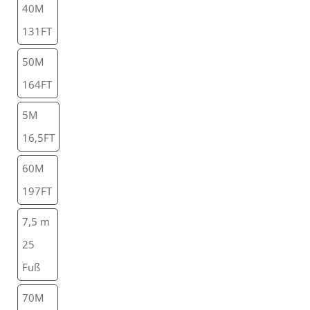
40M
131FT
50M
164FT
5M
16,5FT
60M
197FT
7,5 m
25
Fuß
70M