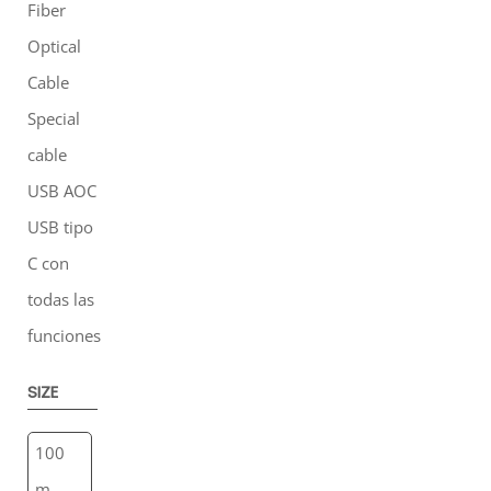
Fiber
Optical
Cable
Special
cable
USB AOC
USB tipo
C con
todas las
funciones
SIZE
100
m