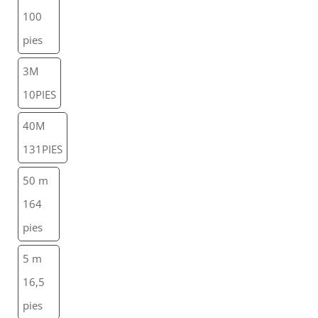
100
pies
3M
10PIES
40M
131PIES
50 m
164
pies
5 m
16,5
pies