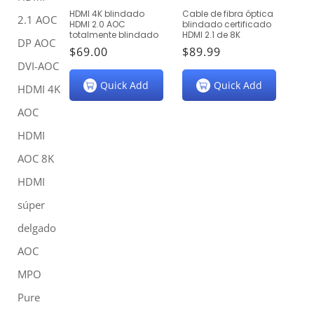
HDMI 4K blindado
Cable de fibra óptica
N
2.1 AOC
HDMI 2.0 AOC
blindado certificado
totalmente blindado
HDMI 2.1 de 8K
DP AOC
:
Precio
$69.00
Precio
$89.99
DVI-AOC
habitual
habitual
Quick Add
Quick Add
HDMI 4K
AOC
HDMI
AOC 8K
HDMI
súper
delgado
AOC
MPO
Pure