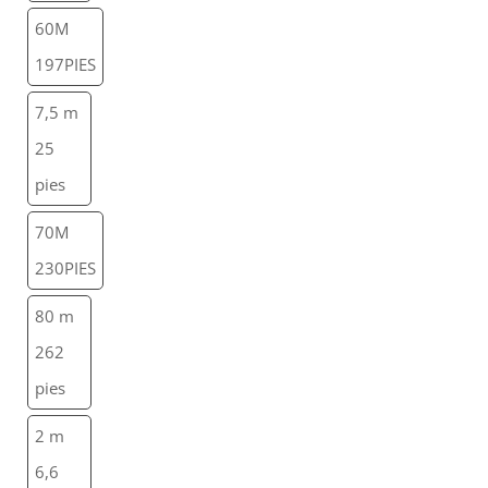
60M
197PIES
7,5 m
25
pies
70M
230PIES
80 m
262
pies
2 m
6,6