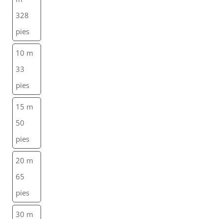
328
pies
10 m
33
pies
15 m
50
pies
20 m
65
pies
30 m