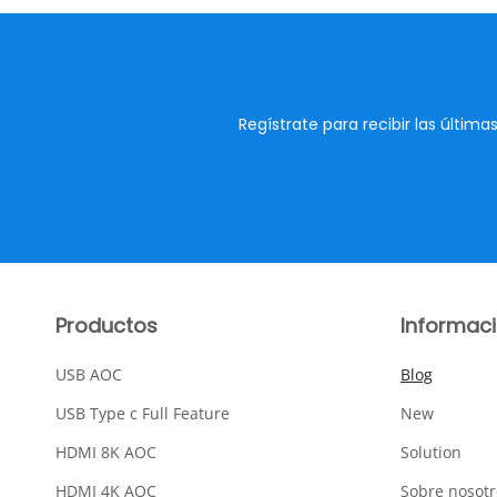
Regístrate para recibir las últi
Productos
Informac
USB AOC
Blog
USB Type c Full Feature
New
HDMI 8K AOC
Solution
HDMI 4K AOC
Sobre nosotr