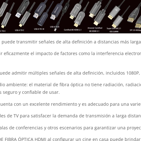
: puede transmitir señales de alta definición a distancias más larg
ir eficazmente el impacto de factores como la interferencia electro
uede admitir múltiples señales de alta definición, incluidos 1080P, 
io ambiente: el material de fibra óptica no tiene radiación, radia
s seguro y confiable de usar.
uenta con un excelente rendimiento y es adecuado para una varie
edes de TV para satisfacer la demanda de transmisión a larga distan
 salas de conferencias y otros escenarios para garantizar una proyec
 DE FIBRA ÓPTICA HDMI al configurar un cine en casa puede brinda