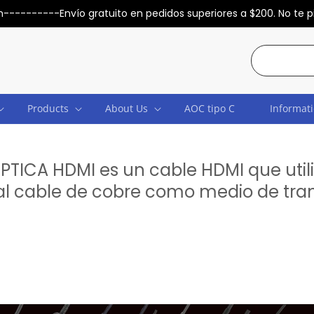
--------Envío gratuito en pedidos superiores a $200. No te p
Búsque
Products
About Us
AOC tipo C
Informat
ÓPTICA HDMI es un cable HDMI que utili
nal cable de cobre como medio de tra
s